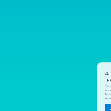
Дл
тр
Так
пос
Мы 
и п