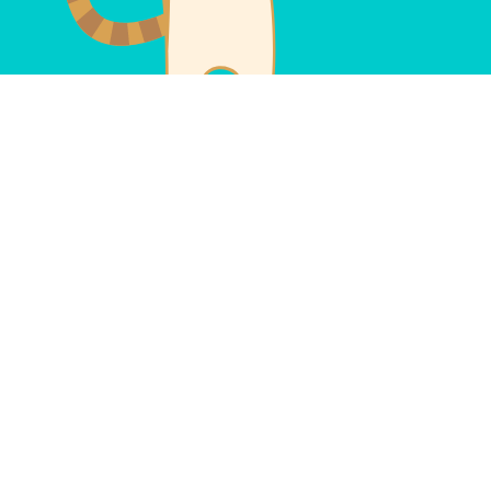
Купить участок
Участки под ИЖС
Коммерческа
Выкуп ваших земельных участков площадью
Участки без 
от 1 гектара
Кредиты и займы
Кредитные программы ДОМ.РФ
Сельская ипо