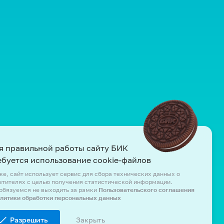
я правильной работы сайту БИК
ебуется использование cookie-файлов
же, сайт использует сервис для сбора технических данных о
етителях с целью получения статистической информации.
обязуемся не выходить за рамки
Пользовательского соглашения
олитики обработки персональных данных
Разрешить
Закрыть