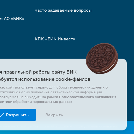
Часто задаваемые вопросы
ом АО «БИК»
КПК «БИК Инвест»
я правильной работы сайту БИК
ебуется использование cookie-файлов
же, сайт использует сервис для сбора технических данных о
етителях с целью получения статистической информации.
обязуемся не выходить за рамки
Пользовательского соглашения
олитики обработки персональных данных
Разрешить
Закрыть
цензии Creative Commons Attribution 4.0 при условии ссылки на