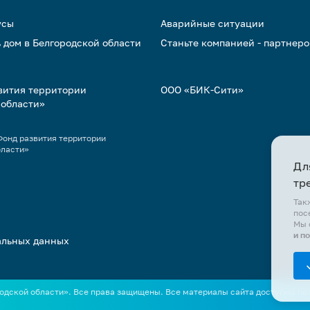
усы
Аварийные ситуации
 дом в Белгородской области
Станьте компанией - партнер
вития территории
ООО «БИК-Сити»
 области»
онд развития территории
бласти»
Дл
тр
Так
пос
Мы 
и п
альных данных
дской области». Все права защищены. Все материалы сайта доступны по ли